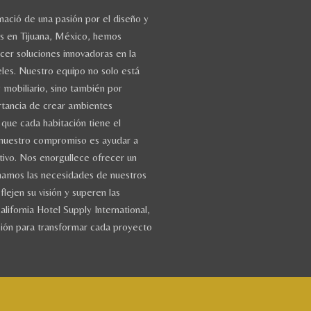
 nació de una pasión por el diseño y
ios en Tijuana, México, hemos
cer soluciones innovadoras en la
eles. Nuestro equipo no solo está
mobiliario, sino también por
rtancia de crear ambientes
que cada habitación tiene el
y nuestro compromiso es ayudar a
etivo. Nos enorgullece ofrecer un
hamos las necesidades de nuestros
flejen su visión y superen las
lifornia Hotel Supply International,
sión para transformar cada proyecto